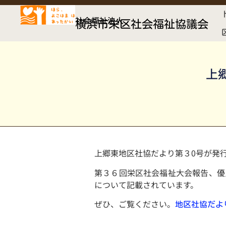
社会福祉法人
横浜市栄区社会福祉協議会
上
上郷東地区社協だより第３0号が発
第３６回栄区社会福祉大会報告、優
について記載されています。
ぜひ、ご覧ください。
地区社協だより