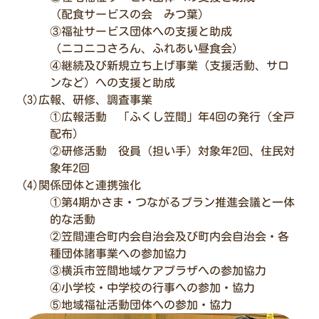
（配食サービスの会 みつ葉）
③福祉サービス団体への支援と助成
（ニコニコさろん、ふれあい昼食会）
④継続及び新規立ち上げ事業（支援活動、サロ
ンなど）への支援と助成
(3)広報、研修、調査事業
①広報活動 「ふくし笠間」年4回の発行（全戸
配布）
②研修活動 役員（担い手）対象年2回、住民対
象年2回
(4)関係団体と連携強化
①第4期かさま・つながるプラン推進会議と一体
的な活動
②笠間連合町内会自治会及び町内会自治会・各
種団体諸事業への参加協力
③横浜市笠間地域ケアプラザへの参加協力
④小学校・中学校の行事への参加・協力
⑤地域福祉活動団体への参加・協力