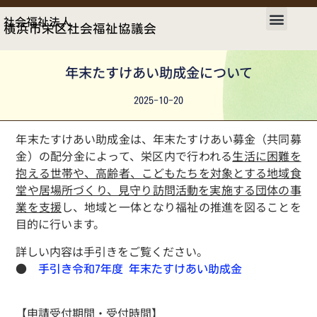
社会福祉法人
横浜市栄区社会福祉協議会
年末たすけあい助成金について
2025-10-20
年末たすけあい助成金は、年末たすけあい募金（共同募
金）の配分金によって、栄区内で行われる
生活に困難を
抱える世帯や、高齢者、こどもたちを対象とする地域食
堂や居場所づくり、見守り訪問活動を実施する団体の
事
業を支援
し、地域と一体となり福祉の推進を図ることを
目的に行います。
詳しい内容は手引きをご覧ください。
●
手引き令和7年度 年末たすけあい助成金
【申請受付期間・受付時間】